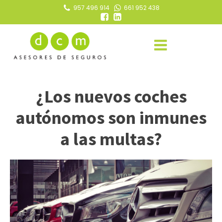
957 496 914
661 952 438
¿Los nuevos coches
autónomos son inmunes
a las multas?